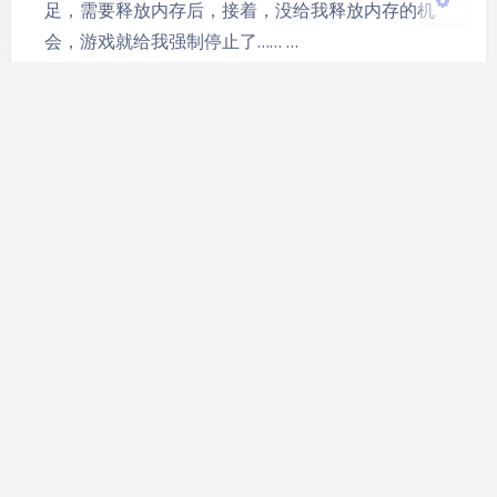
足，需要释放内存后，接着，没给我释放内存的机
会，游戏就给我强制停止了…… …
无头浏览器在Quicker中的应用
（示例）–天眼查V2
2024-4-17 17:49
|
13,189
|
0
|
.NET
,
C#
,
Quicer动作
1456 字
|
6 分钟
概述 之前写过一个轻量的天眼查的Quicker动作，可
以很快查询到天眼查的一些公司的公开数据，但访问
频率过高的话，会被风控，必须要登录才能继续操
作，不过之前的方式很难实现登录并刷新验证信息。