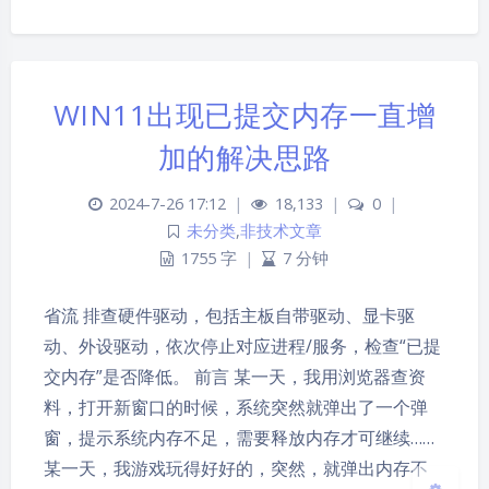
WIN11出现已提交内存一直增
加的解决思路
2024-7-26 17:12
|
18,133
|
0
|
未分类
,
非技术文章
夜间模式
1755 字
|
7 分钟
Sans Serif
Serif
省流 排查硬件驱动，包括主板自带驱动、显卡驱
浅阴影
深阴影
动、外设驱动，依次停止对应进程/服务，检查“已提
交内存”是否降低。 前言 某一天，我用浏览器查资
关闭
日落
暗化
灰度
料，打开新窗口的时候，系统突然就弹出了一个弹
窗，提示系统内存不足，需要释放内存才可继续……
某一天，我游戏玩得好好的，突然，就弹出内存不