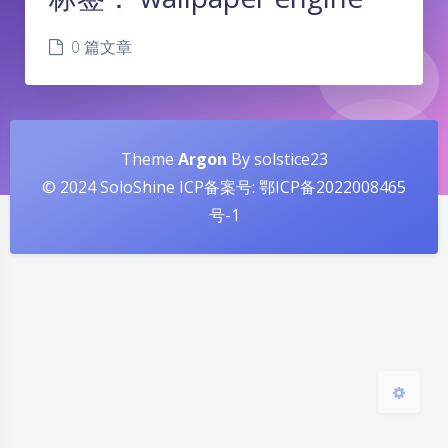
0 篇文章
夜间模式
Theme
Argon
By solstice23
© 2024 SoloShine ICP备案号:
鄂ICP备2022008465
Sans Serif
Serif
号-1
浅阴影
深阴影
关闭
日落
暗化
灰度