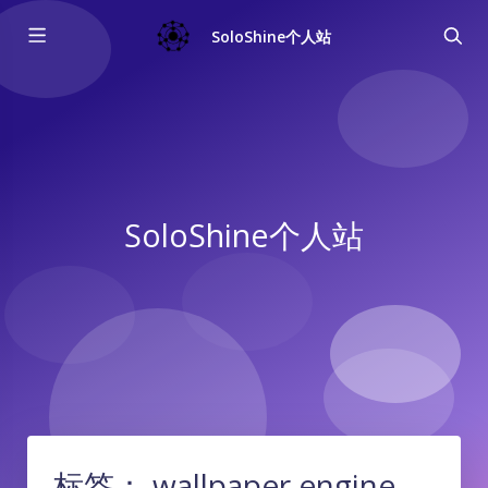
SoloShine个人站
SoloShine个人站
标签：
wallpaper engine